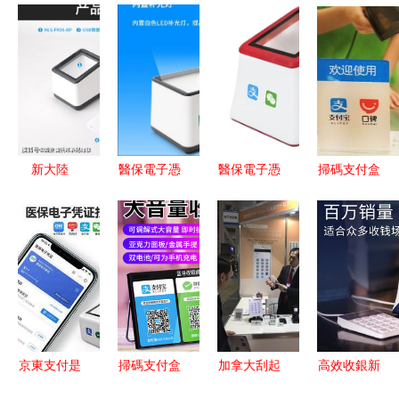
新大陸
醫保電子憑
醫保電子憑
掃碼支付盒
FR20多功
證掃碼支付
證掃碼支付
子的安全性
能識別掃碼
盒子 超市
盒子 2026
為什么支付
盒子 全面
收銀的綠色
年藥店專用
密碼無法阻
支持社保
專屬快捷通
設備新標桿
擋掃碼槍的
卡、健康碼
道
掃描？用戶
與支付碼讀
的安全困惑
取的高效設
與技術解讀
京東支付是
掃碼支付盒
加拿大刮起
高效收銀新
備
什么？詳解
子 現代收
移動支
工具 工行