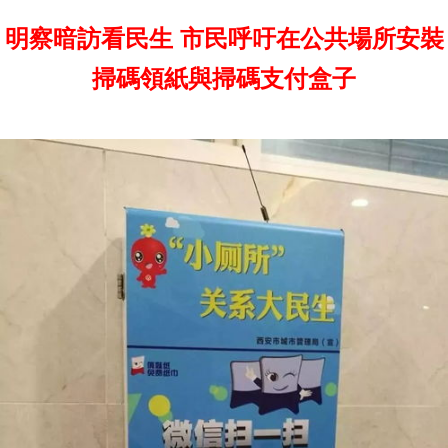
明察暗訪看民生 市民呼吁在公共場所安裝
掃碼領紙與掃碼支付盒子