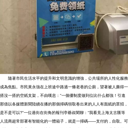
隨著市民生活水平的提升和文明意識的增強，公共場所的人性化服務
成為焦點。市民黃永強在上班途中路過一條老巷的公廁，望著被人撕得一
搭沒一搭的空紙支架，不由嘆息：“一個優制度做到位比什么都強！引進
那借以各媒體新聞陸續在播的那個掃碼領取卷出來的人人有面紙的眾招，
是不是可以?”一位過街在街角的報刊亭爺叔閑聊：“我看見上海太古匯等
人流商超常部署有智能化的一體箱子，就是一掃碼——支付的，自取。可