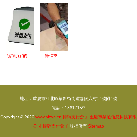
掃碼支付盒
銀臺的智能
付“中國風”
官方收款小
子的功能與
升級之選
小白盒掃碼
白盒獨立通
使用場景
支付悄然走
訊鍵盤掃描
俏
支付盒子評
測
從“創新”的
微信支
角度看支付
付“你掃
掃碼支付盒
我”還是“我
子如何重塑
掃你”？弄
消費生態
清楚真的很
地址：重慶市江北區華新街街道嘉陵六村14號附4號
重要！——
電話：1361715**
掃碼支付盒
Copyright © 2026
www.bizxp.cn
掃碼支付盒子
重慶事業通信息科技有限
子解惑指南
公司
掃碼支付盒子
版權所有
Sitemap